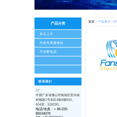
首页
> 产品展示 > IP
产品分类
新品上市
闭路电视摄像机
不间断电源
联系我们
工厂：
中国广东省
佛山市南海区里水镇
科顺路1号东区4栋6楼603、
604室
，528200
。
电话/传真：+ 86-020-
86534078