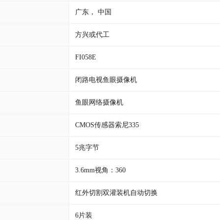
广东， 中国
方兴或代工
FI058E
闭路电视鱼眼摄像机
鱼眼网络摄像机
CMOS传感器索尼335
5兆字节
3.6mm视角：360
红外切割双灌装机自动切换
6片装