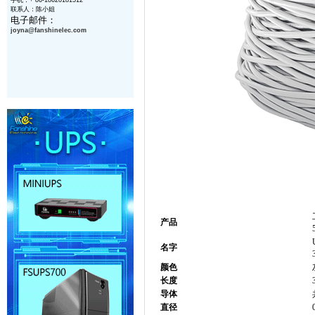
手机：+ 86-18620181512
联系人：陈小姐
电子邮件：
joyna@
fanshinelec
.com
产品
名字
颜色
长度
导体
直径