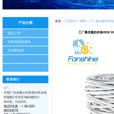
首页
> 产品展示 > 网线 > 工厂最优惠的价格OE
产品分类
工厂最优惠的价格OEM 305M
新品上市
闭路电视摄像机
不间断电源
联系我们
工厂：
中国广东省
佛山市南海区里水镇
科顺路1号东区4栋6楼603、
604室
，528200
。
电话/传真：+ 86-020-
86534078