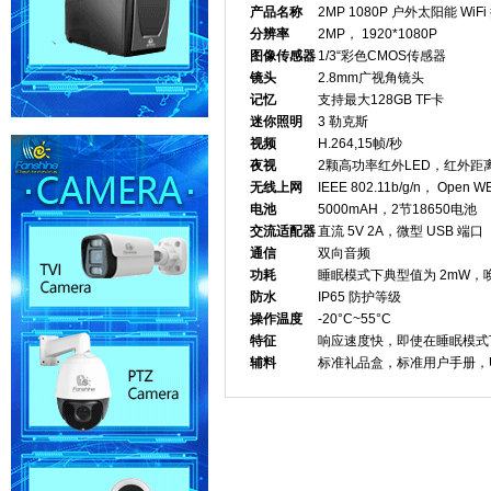
产品名称
2MP 1080P 户外太阳能 W
分辨率
2MP， 1920*1080P
图像传感器
1/3“彩色CMOS传感器
镜头
2.8mm广视角镜头
记忆
支持最大128GB TF卡
迷你照明
3 勒克斯
视频
H.264,15帧/秒
夜视
2颗高功率红外LED，红外距
无线上网
IEEE 802.11b/g/n， Open
电池
5000mAH，2节18650电池
交流适配器
直流 5V 2A，微型 USB 端口
通信
双向音频
功耗
睡眠模式下典型值为 2mW，
防水
IP65 防护等级
操作温度
-20°C~55°C
特征
响应速度快，即使在睡眠模式下
辅料
标准礼品盒，标准用户手册，