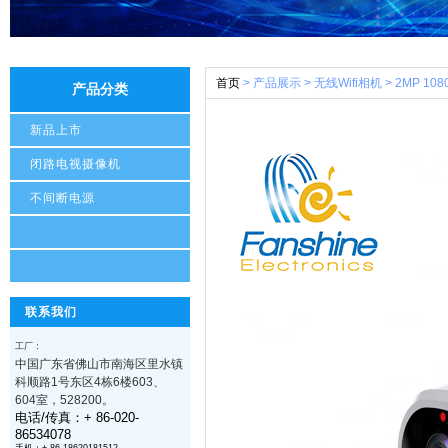
首页
> 产品展示 > 无线Wifi相机 > 2MP
产品分类
新品上市
闭路电视摄像机
不间断电源
联系我们
工厂：
中国广东省
佛山市南海区里水镇
科顺路1号东区4栋6楼603、
604室
，528200
。
电话/传真：+ 86-020-
86534078